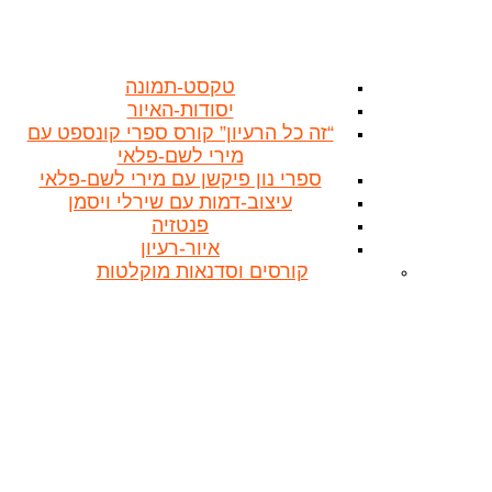
טקסט-תמונה
יסודות-האיור
“זה כל הרעיון” קורס ספרי קונספט עם
מירי לשם-פלאי
ספרי נון פיקשן עם מירי לשם-פלאי
עיצוב-דמות עם שירלי ויסמן
פנטזיה
איור-רעיון
קורסים וסדנאות מוקלטות